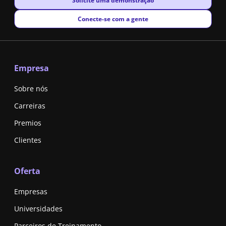
Solicite uma demonstração
New window
Conecte-se com a gente
Empresa
Sobre nós
Carreiras
Premios
Clientes
Oferta
Empresas
Universidades
Parceiros de Treinamento