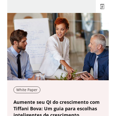
White Paper
New window
Aumente seu QI do crescimento com
Tiffani Bova: Um guia para escolhas
inteligentes de crescimento