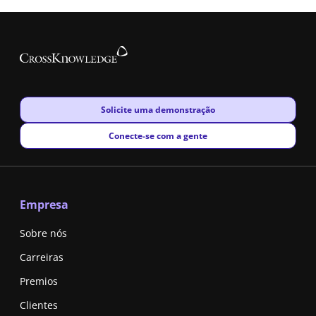
New window
Solicite uma demonstração
New window
Conecte-se com a gente
Empresa
Sobre nós
Carreiras
Premios
Clientes