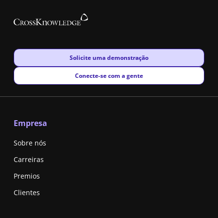
New window
Solicite uma demonstração
New window
Conecte-se com a gente
Empresa
Sobre nós
Carreiras
Premios
Clientes