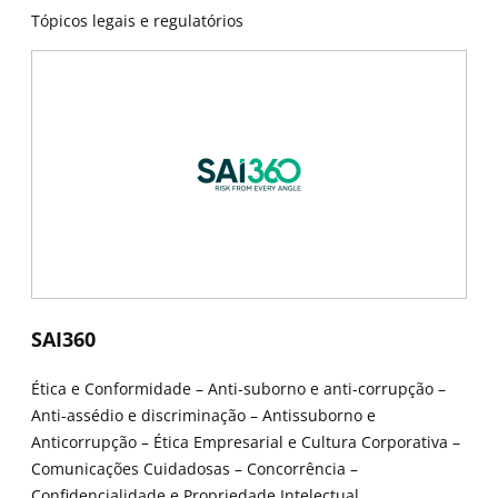
Tópicos legais e regulatórios
New window
New window
SAI360
Ética e Conformidade – Anti-suborno e anti-corrupção –
Anti-assédio e discriminação – Antissuborno e
Anticorrupção – Ética Empresarial e Cultura Corporativa –
Comunicações Cuidadosas – Concorrência –
Confidencialidade e Propriedade Intelectual