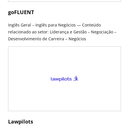
New window
goFLUENT
Inglês Geral – Inglês para Negócios — Conteúdo
relacionado ao setor: Liderança e Gestão – Negociação –
Desenvolvimento de Carreira – Negócios
New window
New window
Lawpilots