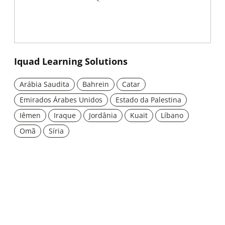
New window
Iquad Learning Solutions
Arábia Saudita
Bahrein
Catar
Emirados Árabes Unidos
Estado da Palestina
Iêmen
Iraque
Jordânia
Kuait
Líbano
Omã
Síria