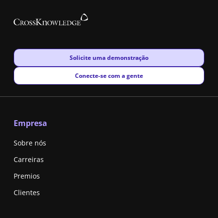
New window
Solicite uma demonstração
New window
Conecte-se com a gente
Empresa
Sobre nós
Carreiras
Premios
Clientes