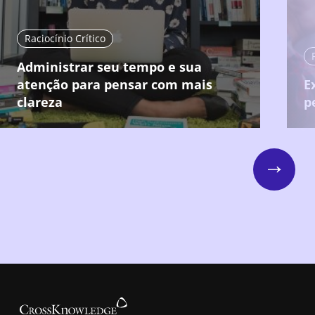
Raciocínio Crítico
Administrar seu tempo e sua
atenção para pensar com mais
E
clareza
p
Next