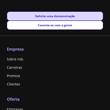
New window
Solicite uma demonstração
New window
Conecte-se com a gente
Empresa
Sobre nós
Carreiras
Premios
Clientes
Oferta
Empresas