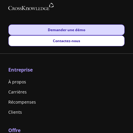
New window
Demander une démo
New window
Contactez-nous
Entreprise
À propos
Carrières
Récompenses
Clients
Offre