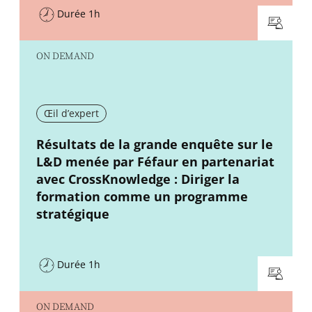
Durée 1h
ON DEMAND
Œil d’expert
New window
Résultats de la grande enquête sur le
L&D menée par Féfaur en partenariat
avec CrossKnowledge : Diriger la
formation comme un programme
stratégique
Durée 1h
ON DEMAND