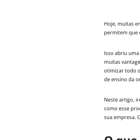
indow
Hoje, muitas e
indow
permitem que e
Isso abriu uma
muitas vantage
otimizar todo 
de ensino da o
Neste artigo, i
como esse proc
sua empresa. C