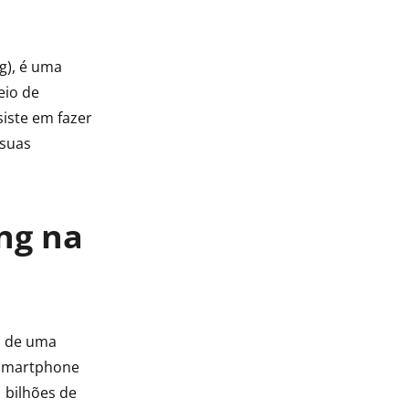
g), é uma
eio de
siste em fazer
 suas
ng na
o de uma
 smartphone
 bilhões de