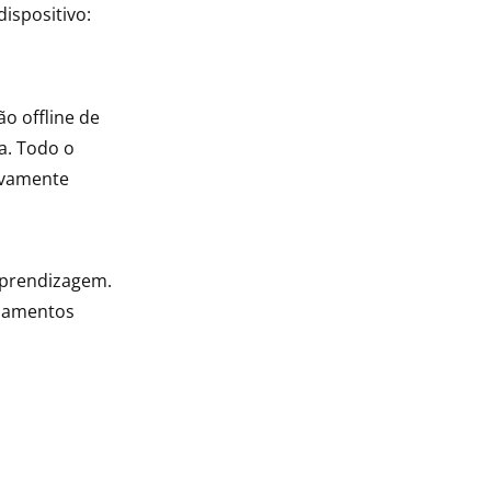
ispositivo:
o offline de
a. Todo o
ovamente
aprendizagem.
inamentos