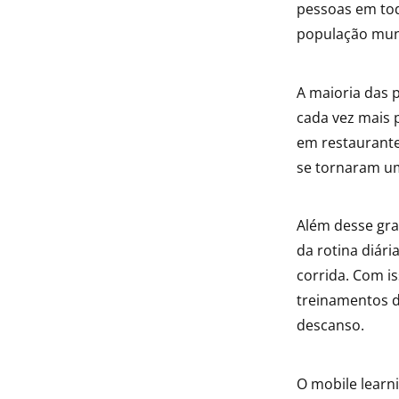
pessoas em tod
população mun
A maioria das
cada vez mais p
em restaurantes
se tornaram u
Além desse gra
da rotina diár
corrida. Com i
treinamentos d
descanso.
O mobile learn