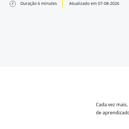
Duração
6
minutes
Atualizado em
07-08-2026
Cada vez mais,
indow
de aprendizad
indow