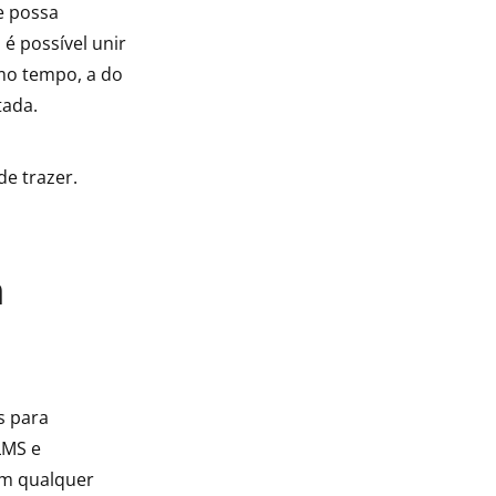
e possa
é possível unir
mo tempo, a do
tada.
e trazer.
m
s para
LMS e
em qualquer