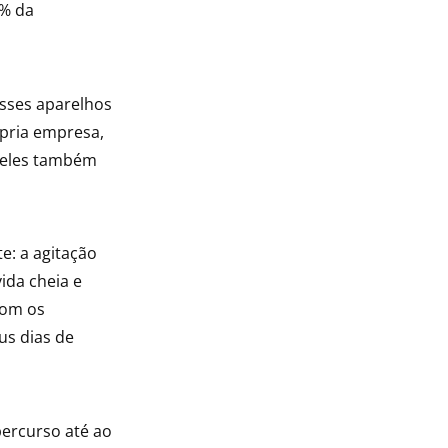
7% da
sses aparelhos
ópria empresa,
, eles também
e: a agitação
ida cheia e
com os
us dias de
percurso até ao