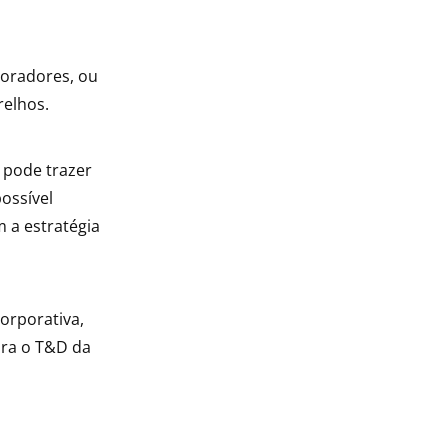
boradores, ou
relhos.
 pode trazer
ossível
 a estratégia
corporativa,
ara o T&D da