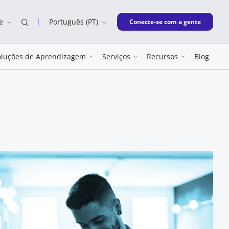
e
Português (PT)
New window
Conecte-se com a gente
oluções de Aprendizagem
Serviços
Recursos
Blog