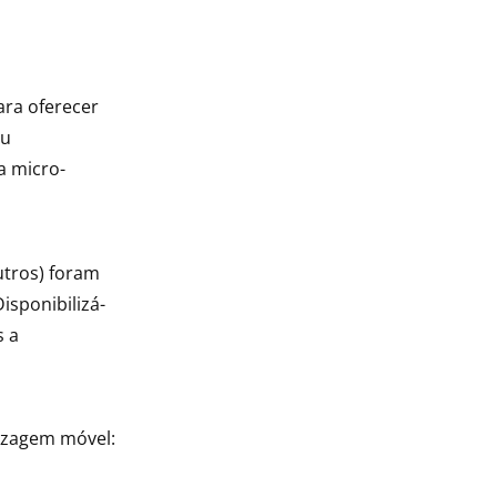
ara oferecer
ou
a micro-
utros) foram
isponibilizá-
s a
izagem móvel: