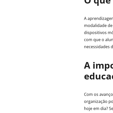
O que
A aprendizagem
modalidade de 
dispositivos m
com que o alun
necessidades 
A impo
educa
Com os avanços
organização p
hoje em dia? S