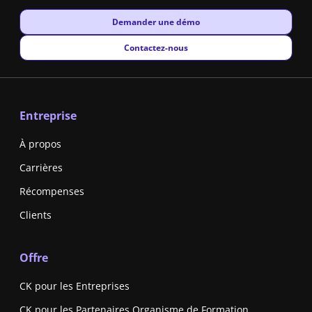
New window
Demander une démo
New window
Contactez-nous
Entreprise
À propos
Carrières
Récompenses
Clients
Offre
CK pour les Entreprises
CK pour les Partenaires Organisme de Formation