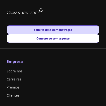
New window
Solicite uma demonstração
New window
Conecte-se com a gente
Empresa
Sobre nós
Carreiras
Premios
Clientes