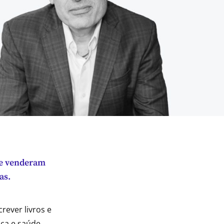
que venderam
as.
rever livros e
nça e saúde