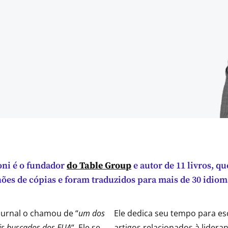
oni é o fundador
do Table Group
e autor de 11 livros, 
hões de cópias e foram traduzidos para mais de 30 idiom
Journal o chamou de “
um dos
Ele dedica seu tempo para esc
is buscados dos EUA
“. Ele se
artigos relacionados à lidera