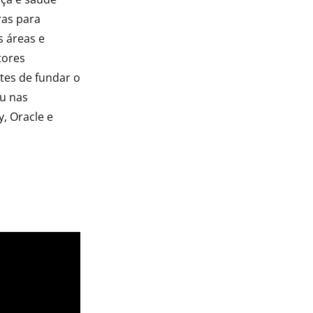
ras para
s áreas e
tores
tes de fundar o
ou nas
, Oracle e