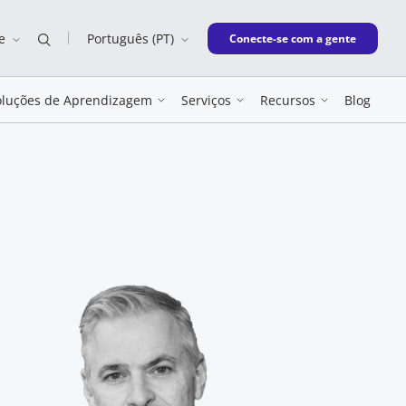
e
Português (PT)
New window
Conecte-se com a gente
oluções de Aprendizagem
Serviços
Recursos
Blog