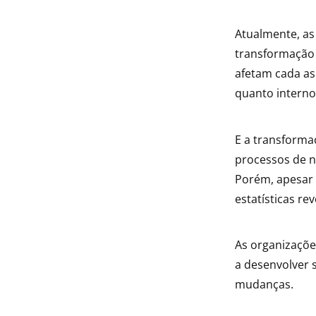
indow
Atualmente, as
transformação 
indow
afetam cada as
quanto interno
E a transforma
processos de n
Porém, apesar 
estatísticas r
As organizaçõe
a desenvolver 
mudanças.