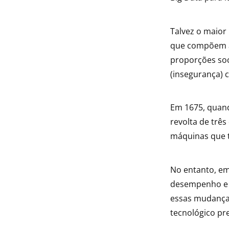
Talvez o maior
que compõem as
proporções soc
(insegurança) 
Em 1675, quan
revolta de três
máquinas que 
No entanto, e
desempenho e e
essas mudanças 
tecnológico p