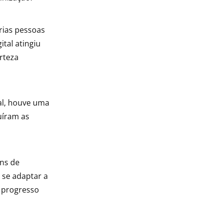
rias pessoas
tal atingiu
rteza
al, houve uma
uíram as
ns de
 se adaptar a
o progresso