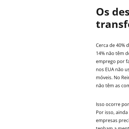
Os de
transf
Cerca de 40% d
14% não têm do
emprego por fa
nos EUA não us
móveis. No Rei
não têm as com
Isso ocorre po
Por isso, aind
empresas prec
tenham a mente