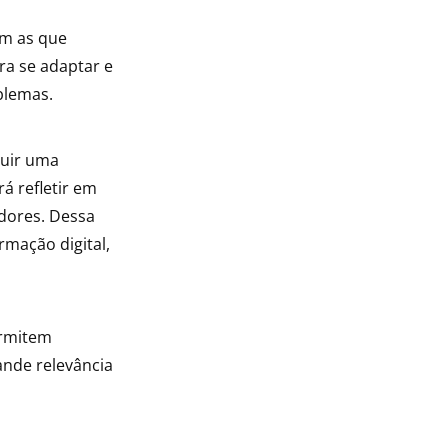
am as que
ra se adaptar e
blemas.
ruir uma
á refletir em
dores. Dessa
rmação digital,
ermitem
rande relevância