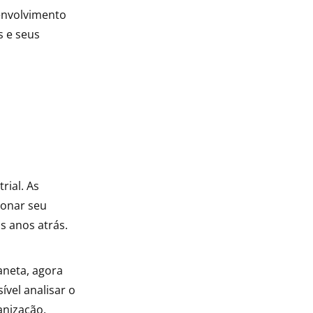
senvolvimento
s e seus
rial. As
ionar seu
s anos atrás.
aneta, agora
vel analisar o
ganização.