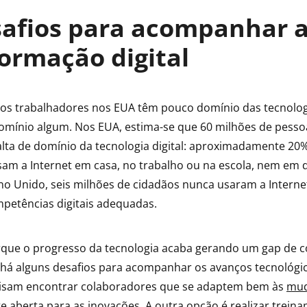
safios para acompanhar 
ormação digital
os trabalhadores nos EUA têm pouco domínio das tecnologia
mínio algum. Nos EUA, estima-se que 60 milhões de pess
lta de domínio da tecnologia digital: aproximadamente 20
am a Internet em casa, no trabalho ou na escola, nem em d
no Unido, seis milhões de cidadãos nunca usaram a Internet
petências digitais adequadas.
rque o progresso da tecnologia acaba gerando um gap de 
a há alguns desafios para acompanhar os avanços tecnológic
isam encontrar colaboradores que se adaptem bem às
mud
 aberta para as inovações. A outra opção é realizar trein