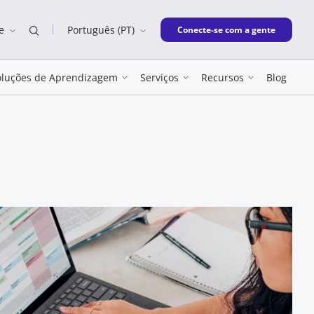
e
Português (PT)
New window
Conecte-se com a gente
oluções de Aprendizagem
Serviços
Recursos
Blog