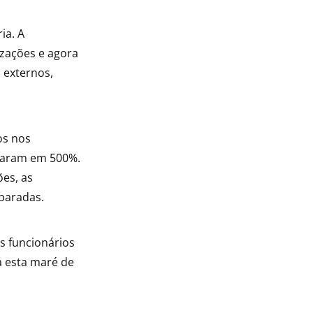
ia. A
izações e agora
 externos,
os nos
ntaram em 500%.
ões, as
paradas.
s funcionários
a esta maré de