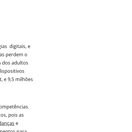
a
s digitais, e
oas perdem o
% dos adultos
ispositivos
, e 9,5 milhões
competências.
os, pois as
anças
e
amentos para