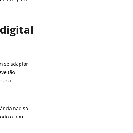
digital
m se adaptar
eve tão
sde a
ância não só
 todo o bom