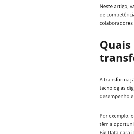
Neste artigo, 
de competência
colaboradores 
Quais 
transf
A transformaçã
tecnologias di
desempenho e e
Por exemplo, e
têm a oportuni
Big Data para i