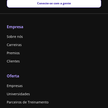
New window
Conecte-se com a gente
Empresa
Sobre nós
Carreiras
Premios
Clientes
Oferta
Empresas
Universidades
Parceiros de Treinamento