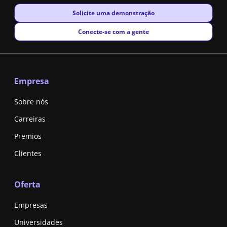
New window
Solicite uma demonstração
New window
Conecte-se com a gente
Empresa
Sobre nós
Carreiras
Premios
Clientes
Oferta
Empresas
Universidades