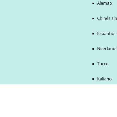
Alemão
Chinês si
Espanhol
Neerland
Turco
Italiano