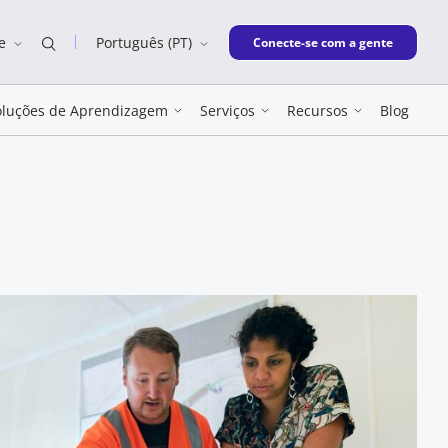
e
Português (PT)
New window
Conecte-se com a gente
oluções de Aprendizagem
Serviços
Recursos
Blog