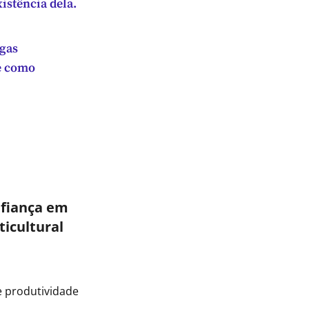
xistência dela.
egas
de como
fiança em
icultural
e produtividade