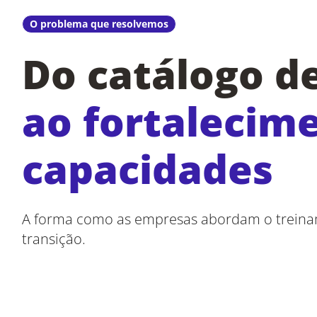
O problema que resolvemos
Do catálogo d
ao fortalecim
capacidades
A forma como as empresas abordam o treinam
transição.