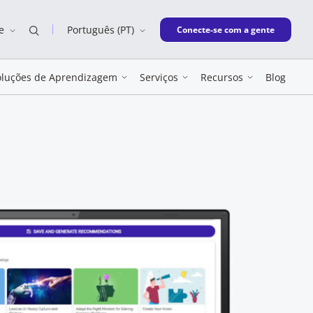
e
Português (PT)
New window
Conecte-se com a gente
oluções de Aprendizagem
Serviços
Recursos
Blog