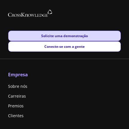
New window
Solicite uma demonstração
New window
Conecte-se com a gente
Empresa
Sobre nós
Carreiras
Premios
Clientes