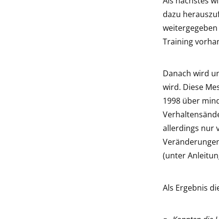
Als nächstes w
dazu herauszuf
weitergegeben 
Training vorh
Danach wird un
wird. Diese Me
1998 über mind
Verhaltensände
allerdings nur 
Veränderungen 
(unter Anleitu
Als Ergebnis d