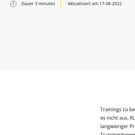
Dauer
3
minutes
Aktualisiert am
17-08-2022
Trainings zu be
indow
es nicht aus, 
langwieriger P
indow
Trainingsbewer