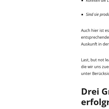
Konnten die L
Sind sie prod
Auch hier ist e
entsprechende 
Auskunft in de
Last, but not l
die wir uns zue
unter Berücksic
Drei G
erfol