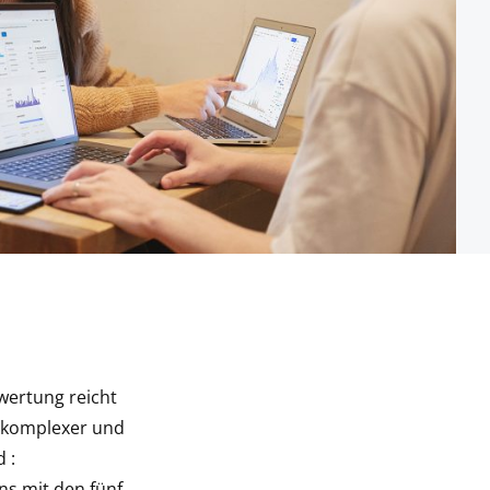
ewertung reicht
n komplexer und
 :
ns mit den fünf