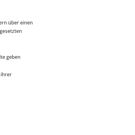
ern über einen
rgesetzten
lte geben
ihrer