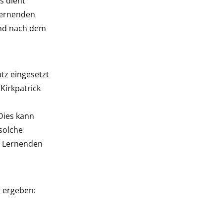
s dient
 Lernenden
und nach dem
tz eingesetzt
Kirkpatrick
Dies kann
 solche
s Lernenden
g ergeben: