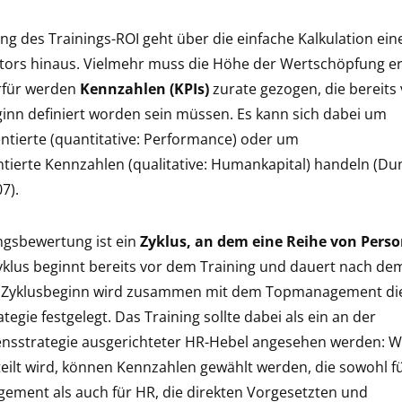
ng des Trainings-ROI geht über die einfache Kalkulation ein
ators hinaus. Vielmehr muss die Höhe der Wertschöpfung er
rfür werden
Kennzahlen (KPIs)
zurate gezogen, die bereits
inn definiert worden sein müssen. Es kann sich dabei um
ntierte (quantitative: Performance) oder um
ntierte Kennzahlen (qualitative: Humankapital) handeln (D
7).
ingsbewertung ist ein
Zyklus, an dem eine Reihe von Perso
Zyklus beginnt bereits vor dem Training und dauert nach de
 Zyklusbeginn wird zusammen mit dem Topmanagement di
tegie festgelegt. Das Training sollte dabei als ein an der
sstrategie ausgerichteter HR-Hebel angesehen werden: We
teilt wird, können Kennzahlen gewählt werden, die sowohl f
ement als auch für HR, die direkten Vorgesetzten und