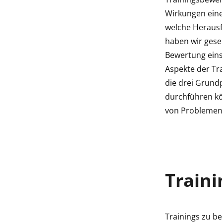
indow
Wirkungen eine
welche Herausf
indow
haben wir geseh
Bewertung eins
Aspekte der Tr
die drei Grund
durchführen kö
von Problemen 
Traini
Trainings zu be