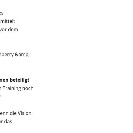
es
mittelt
 vor dem
unberry &amp;
nen beteiligt
m Training noch
e
nn die Vision
ür das