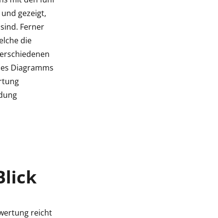
und gezeigt,
sind. Ferner
elche die
verschiedenen
ines Diagramms
ertung
idung
lick
ewertung reicht