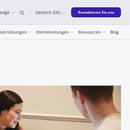
ledge
Deutsch (DE)
New window
Kontaktieren Sie uns
Lernlösungen
Dienstleistungen
Ressourcen
Blog