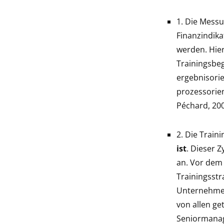
1. Die Messu
Finanzindik
werden. Hie
Trainingsbeg
ergebnisorie
prozessorie
Péchard, 200
2. Die Train
ist
. Dieser 
an. Vor dem
Trainingsstra
Unternehmen
von allen ge
Seniormanag