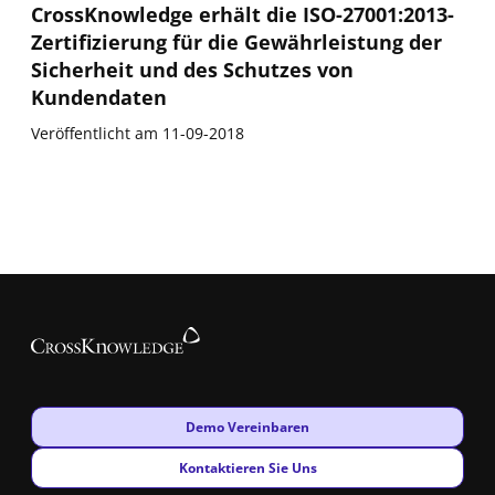
CrossKnowledge erhält die ISO-27001:2013-
Zertifizierung für die Gewährleistung der
Sicherheit und des Schutzes von
Kundendaten
Veröffentlicht am 11-09-2018
New window
Demo Vereinbaren
New window
Kontaktieren Sie Uns