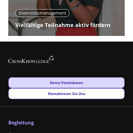
Diversitätsmanagement
Vielfältige Teilnahme aktiv fördern
New window
Demo Vereinbaren
New window
Kontaktieren Sie Uns
Begleitung