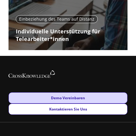
Einbeziehung des Teams auf Distanz
Individuelle Unterstützung für
Telearbeiter*innen
New window
Demo Vereinbaren
New window
Kontaktieren Sie Uns