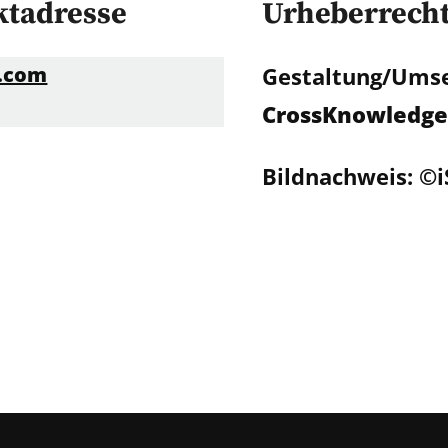
ktadresse
Urheberrecht
.com
Gestaltung/Umse
CrossKnowledge
Bildnachweis: ©i