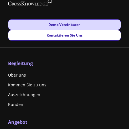
New window
Demo Vereinbaren
New window
Kontaktieren Sie Uns
Begleitung
Über uns
Kommen Sie zu uns!
Auszeichnungen
Kunden
Angebot