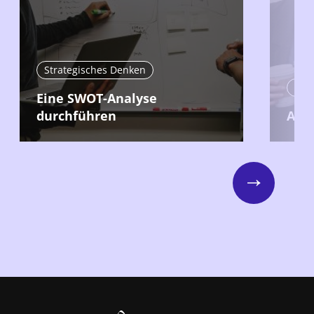
Strategisches Denken
Agi
Eine SWOT-Analyse
durchführen
Agil
Next