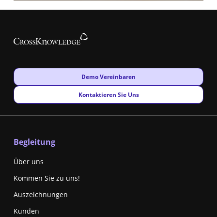
New window
Demo Vereinbaren
New window
Kontaktieren Sie Uns
Begleitung
Über uns
Kommen Sie zu uns!
Auszeichnungen
Kunden