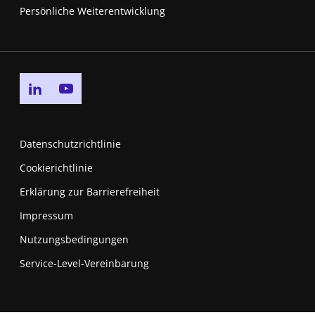
Persönliche Weiterentwicklung
Go to linkedin page
Go to youtube page
Datenschutzrichtlinie
Cookierichtlinie
Erklärung zur Barrierefreiheit
Impressum
Nutzungsbedingungen
New window
Service-Level-Vereinbarung