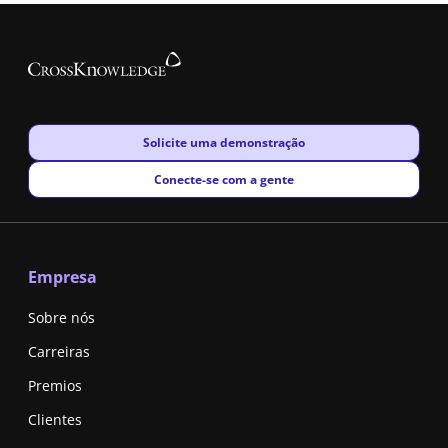
New window
Solicite uma demonstração
New window
Conecte-se com a gente
Empresa
Sobre nós
Carreiras
Premios
Clientes