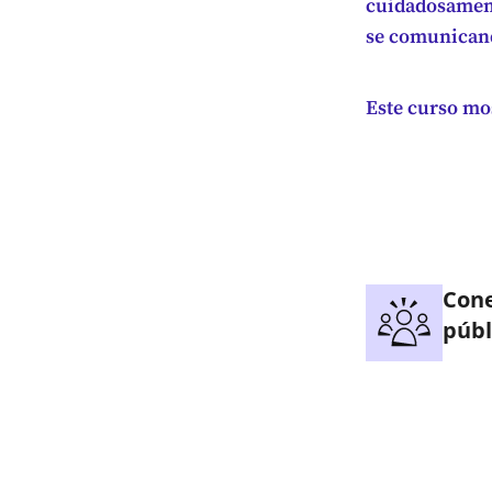
cuidadosament
se comunicand
Este curso mos
Cone
públ