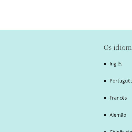
Os idiom
Inglês
Português
Francês
Alemão
Chinês si