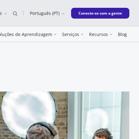
e
Português (PT)
New window
Conecte-se com a gente
oluções de Aprendizagem
Serviços
Recursos
Blog