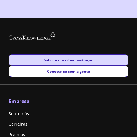
New window
Solicite uma demonstração
New window
Conecte-se com a gente
Empresa
Sobre nós
Carreiras
Premios