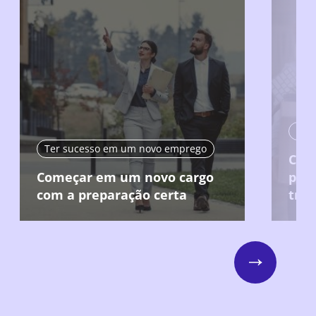
Ter
Ter sucesso em um novo emprego
Cau
Começar em um novo cargo
posi
com a preparação certa
trab
Next