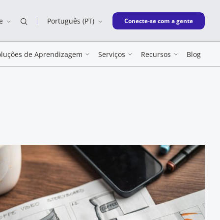
e
Português (PT)
New window
Conecte-se com a gente
oluções de Aprendizagem
Serviços
Recursos
Blog