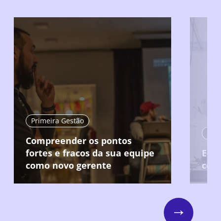
Primeira Gestão
Compreender os pontos
fortes e fracos da sua equipe
Ent
como novo gerente
col
Next