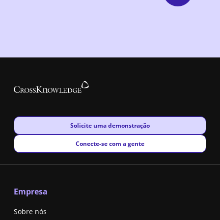
New window
Solicite uma demonstração
New window
Conecte-se com a gente
Empresa
Sobre nós