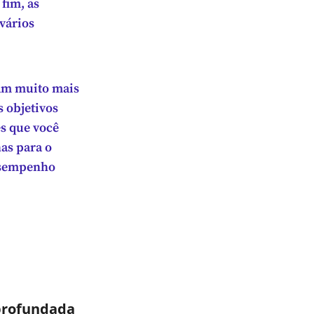
fim, as
vários
jam muito mais
s objetivos
s que você
as para o
desempenho
profundada