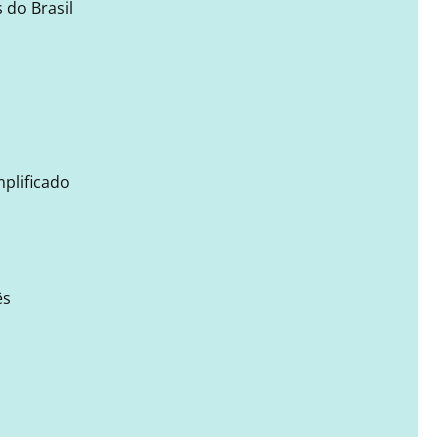
 do Brasil
mplificado
ês