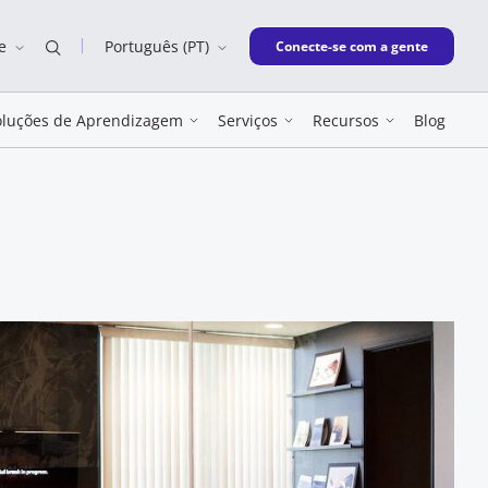
e
Português (PT)
New window
Conecte-se com a gente
oluções de Aprendizagem
Serviços
Recursos
Blog