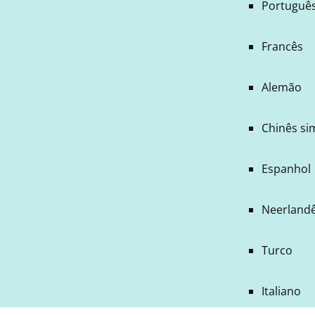
Português
Francês
Alemão
Chinês si
Espanhol
Neerland
Turco
Italiano