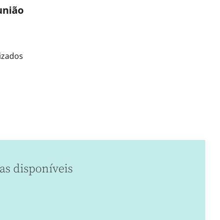
união
izados
as disponíveis