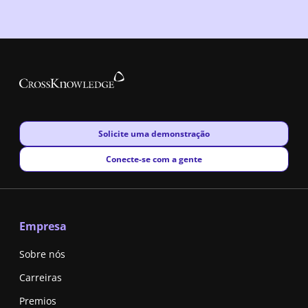
New window
Solicite uma demonstração
New window
Conecte-se com a gente
Empresa
Sobre nós
Carreiras
Premios