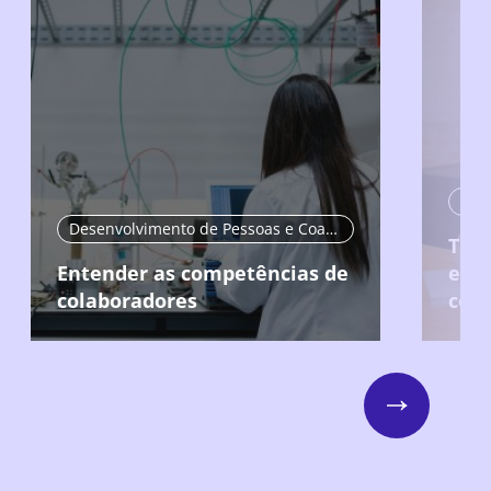
Desenvolvimento de Pessoas e Coaching
Tre
Entender as competências de
equ
colaboradores
com
Next