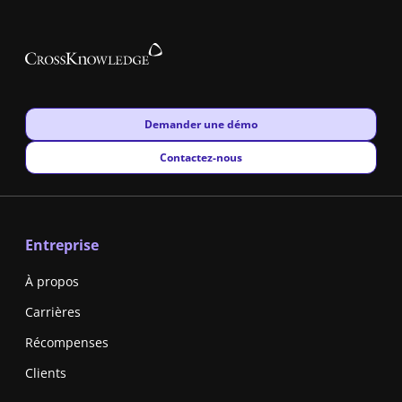
New window
Demander une démo
New window
Contactez-nous
Entreprise
À propos
Carrières
Récompenses
Clients