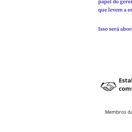
papel do gere
que levem a e
Isso será abor
Esta
comu
Membros da 