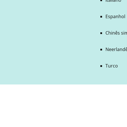
Espanhol
Chinês si
Neerland
Turco