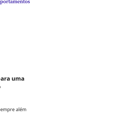
omportamentos
 para uma
o
 sempre além