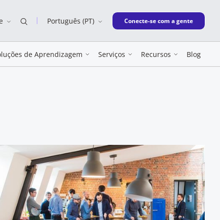
e
Português (PT)
New window
Conecte-se com a gente
oluções de Aprendizagem
Serviços
Recursos
Blog