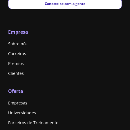
New window
Conecte-se com a gente
Empresa
Sobre nós
Carreiras
Premios
Clientes
Oferta
Empresas
Universidades
Parceiros de Treinamento