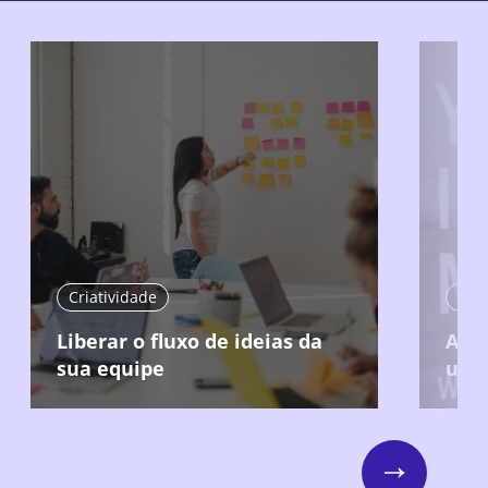
Criatividade
Cria
Liberar o fluxo de ideias da
Agu
sua equipe
usa
Next