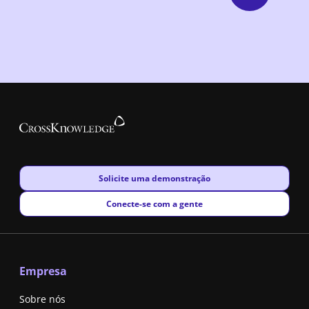
New window
Solicite uma demonstração
New window
Conecte-se com a gente
Empresa
Sobre nós