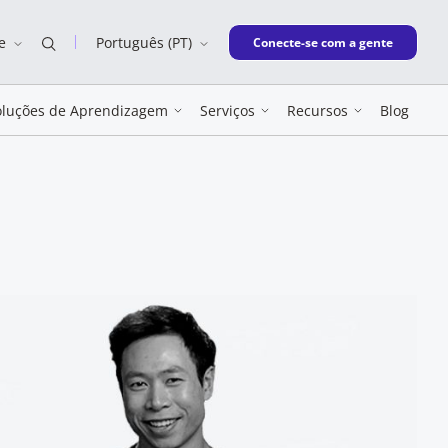
e
Português (PT)
New window
Conecte-se com a gente
oluções de Aprendizagem
Serviços
Recursos
Blog