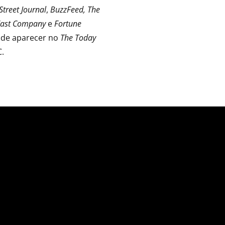
Street Journal
,
BuzzFeed, The
Fast Company
e
Fortune
 de aparecer no
The Today
.