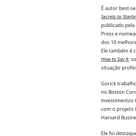
É autor best-se
Secrets to Starti
publicado pela
Press e nomea
dos 10 melhore
Ele também é c
How to Say It
, s
situação profis
Gorick trabalh
no Boston Cons
investimentos 
com o projeto
Harvard Busine
Ele foi destaq