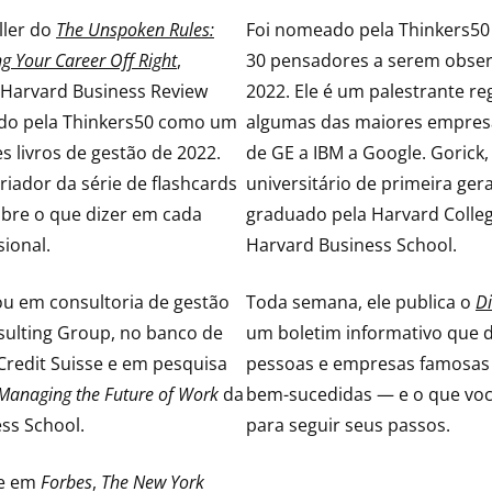
ller do
The Unspoken Rules:
Foi nomeado pela Thinkers5
ng Your Career Off Right
,
30 pensadores a serem obse
 Harvard Business Review
2022. Ele é um palestrante r
do pela Thinkers50 como um
algumas das maiores empres
s livros de gestão de 2022.
de GE a IBM a Google. Gorick
riador da série de flashcards
universitário de primeira ger
obre o que dizer em cada
graduado pela Harvard Colleg
sional.
Harvard Business School.
ou em consultoria de gestão
Toda semana, ele publica o
D
ulting Group, no banco de
um boletim informativo que
Credit Suisse e em pesquisa
pessoas e empresas famosas
Managing the Future of Work
da
bem-sucedidas — e o que voc
ss School.
para seguir seus passos.
ue em
Forbes
,
The New York