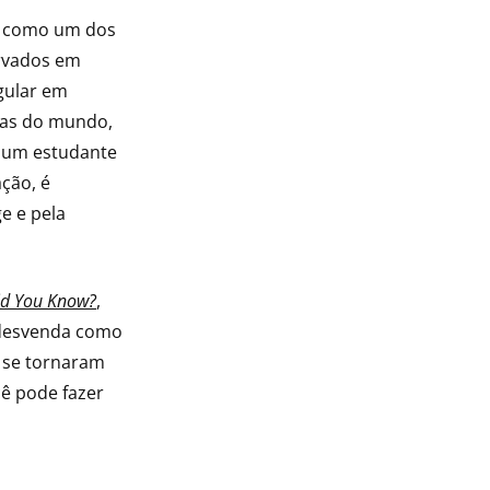
0 como um dos
rvados em
egular em
as do mundo,
, um estudante
ação, é
e e pela
id You Know?
,
 desvenda como
 se tornaram
ê pode fazer