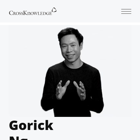
Open 
Gorick