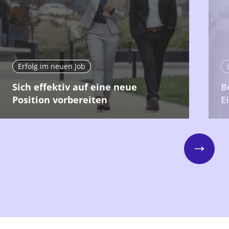
Erfolg im neuen Job
Sich effektiv auf eine neue
B
Position vorbereiten
E
Next