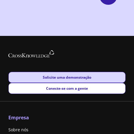
New window
Solicite uma demonstração
New window
Conecte-se com a gente
Empresa
Sobre nós