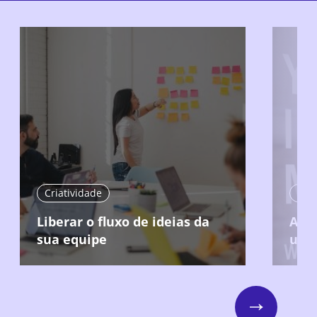
Criatividade
Cria
Liberar o fluxo de ideias da
Agu
sua equipe
usa
Next