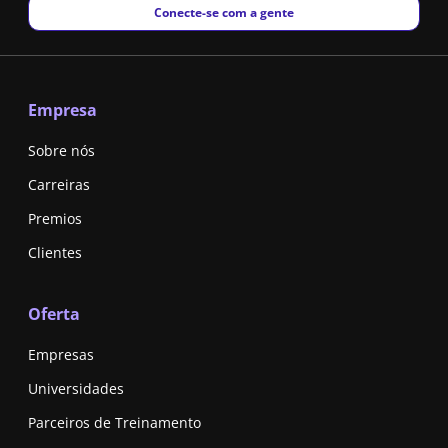
New window
Conecte-se com a gente
Empresa
Sobre nós
Carreiras
Premios
Clientes
Oferta
Empresas
Universidades
Parceiros de Treinamento