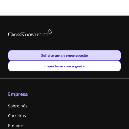
New window
Solicite uma demonstração
New window
Conecte-se com a gente
Empresa
Sobre nós
Carreiras
Premios