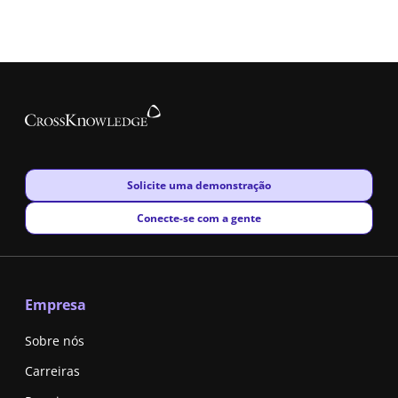
New window
Solicite uma demonstração
New window
Conecte-se com a gente
Empresa
Sobre nós
Carreiras