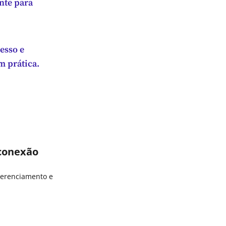
nte para
esso e
m prática.
 conexão
gerenciamento e