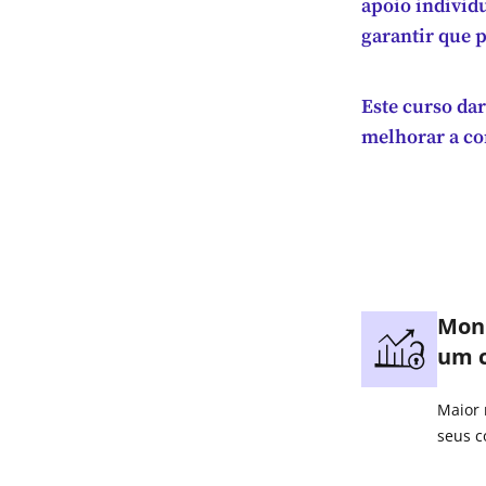
apoio individ
garantir que 
Este curso da
melhorar a con
Moni
um 
Maior 
seus c