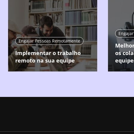
Engaja
Engajar Pessoas Remotamente
Melhor
Implementar o trabalho
os col
remoto na sua equipe
equipe