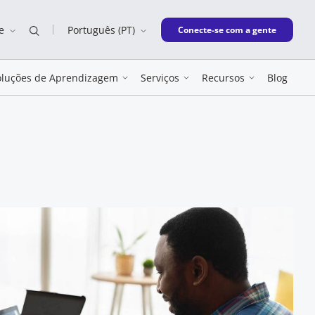
e
Português (PT)
New window
Conecte-se com a gente
oluções de Aprendizagem
Serviços
Recursos
Blog