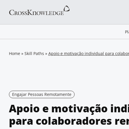
P
Home
»
Skill Paths
»
Apoio e motivação individual para colab
Engajar Pessoas Remotamente
Apoio e motivação ind
para colaboradores r