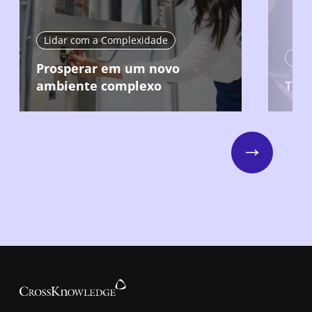
Lidar com a Complexidade
Visã
Prosperar em um novo
ambiente complexo
Torn
Next