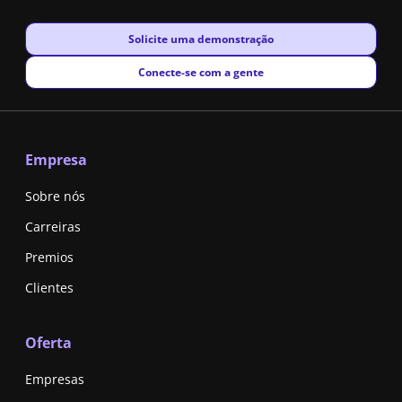
New window
Solicite uma demonstração
New window
Conecte-se com a gente
Empresa
Sobre nós
Carreiras
Premios
Clientes
Oferta
Empresas