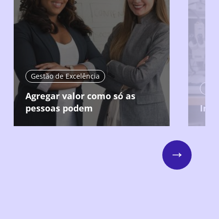
Gestão de Excelência
Ges
Agregar valor como só as
pessoas podem
Inov
Next