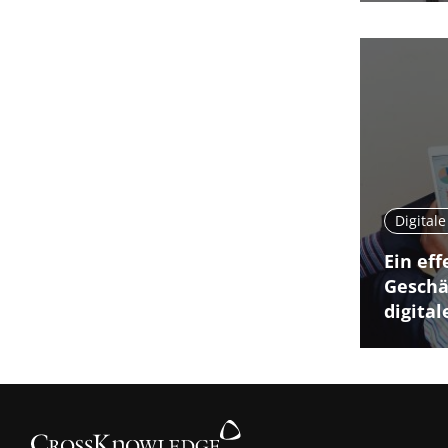
Digital
Ein eff
Geschä
digita