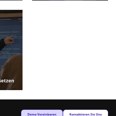
setzen
New window
New window
Demo Vereinbaren
Kontaktieren Sie Uns