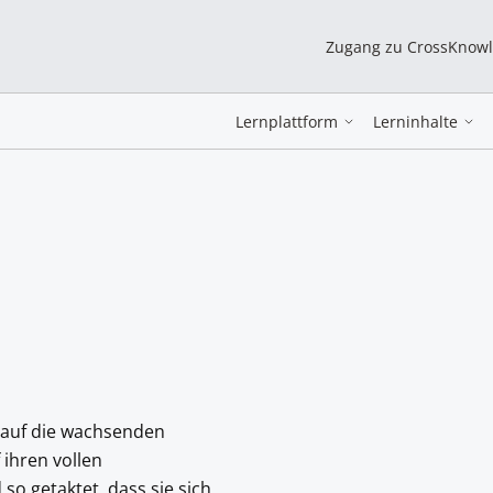
Zugang zu CrossKnow
Lernplattform
Lerninhalte
 auf die wachsenden
ihren vollen
so getaktet, dass sie sich