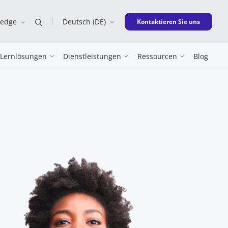
ledge
Deutsch (DE)
New window
Kontaktieren Sie uns
Lernlösungen
Dienstleistungen
Ressourcen
Blog