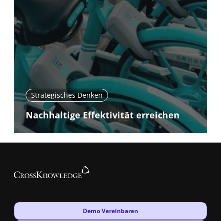
Strategisches Denken
Nachhaltige Effektivität erreichen
New window
Demo Vereinbaren