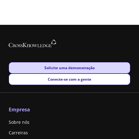
New window
Solicite uma demonstração
New window
Conecte-se com a gente
Empresa
Sobre nós
Carreiras