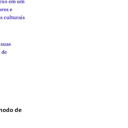
lexo em um
ores e
s culturais
 suas
 de
 modo de