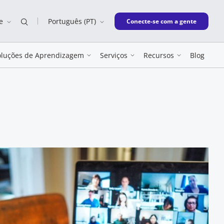
e
Português (PT)
New window
Conecte-se com a gente
oluções de Aprendizagem
Serviços
Recursos
Blog