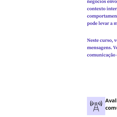
negócios envo
contexto inter
comportamento
pode levar a 
Neste curso, v
mensagens. Vo
comunicação e
Aval
comu