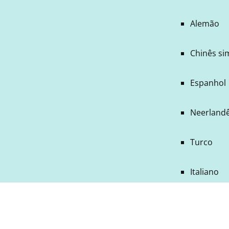
Alemão
Chinês si
Espanhol
Neerland
Turco
Italiano