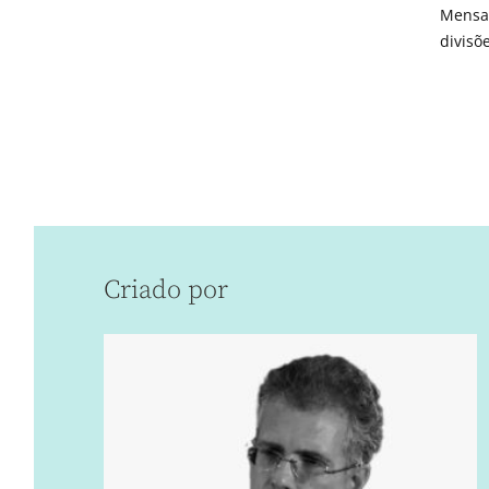
Mensag
divisõ
Criado por