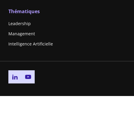
Thématiques
Leadership
Management
Intelligence Artificielle
Go to linkedin page
Go to youtube page
Politique de Confidentialité
Cookies
Accessibilité Numérique
Contrat de niveau de service